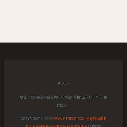
电话：-
地址：北京市昌平区景兴街18号院2号楼3层303-0323（集
群注册）
COPYRIGHT © 2026
WWW.HTGDSG.COM
信息咨询服务
北京杰元晟寥科技有限公司
信息咨询服务
版权所有