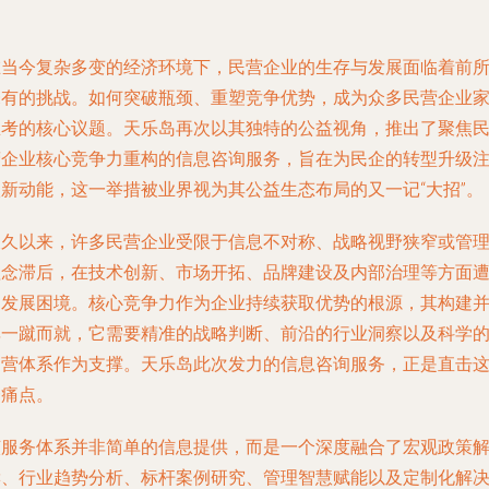
在当今复杂多变的经济环境下，民营企业的生存与发展面临着前
未有的挑战。如何突破瓶颈、重塑竞争优势，成为众多民营企业
思考的核心议题。天乐岛再次以其独特的公益视角，推出了聚焦
营企业核心竞争力重构的信息咨询服务，旨在为民企的转型升级
入新动能，这一举措被业界视为其公益生态布局的又一记“大招”。
长久以来，许多民营企业受限于信息不对称、战略视野狭窄或管
理念滞后，在技术创新、市场开拓、品牌建设及内部治理等方面
遇发展困境。核心竞争力作为企业持续获取优势的根源，其构建
非一蹴而就，它需要精准的战略判断、前沿的行业洞察以及科学
运营体系作为支撑。天乐岛此次发力的信息咨询服务，正是直击
一痛点。
该服务体系并非简单的信息提供，而是一个深度融合了宏观政策
读、行业趋势分析、标杆案例研究、管理智慧赋能以及定制化解