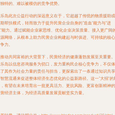
成独特的、难以被模仿的竞争优势。
天乐岛此次公益行动的深远意义在于，它超越了传统的物质援助
期帮扶模式，转而致力于提升民营企业自身的“造血”能力与“进
化”能力。通过赋能企业家思维、优化企业决策质量、接入更广阔
资源网络，从根本上助力民营企业构建起与时俱进、可持续的核
竞争力。
在推动共同富裕的大背景下，民营经济的健康蓬勃发展至关重要
天乐岛以信息咨询服务为切口，发力重构民企核心竞争力，不仅
现了其作为社会力量的责任与担当，更探索出了一条通过知识共
与智慧流通来促进整体经济生态优化的公益新路径。这一“大招”的
放，有望在未来培育出一批更具活力、更抗风险、更富创新精神
民营经济主体，为经济高质量发展贡献坚实力量。